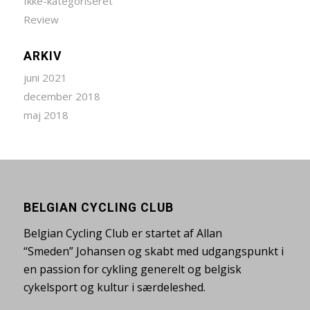
Ikke-kategoriseret
Review
ARKIV
juni 2021
december 2018
maj 2018
BELGIAN CYCLING CLUB
Belgian Cycling Club er startet af Allan
“Smeden” Johansen og skabt med udgangspunkt i
en passion for cykling generelt og belgisk
cykelsport og kultur i særdeleshed.