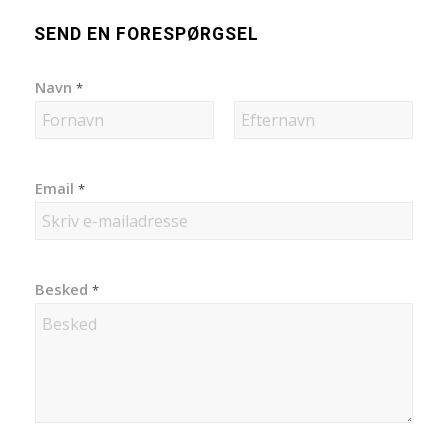
SEND EN FORESPØRGSEL
Navn
*
First
Last
Email
*
Besked
*