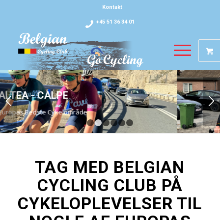
Kontakt
+45 51 36 34 01
FLANDERN RUNDT
Cykelsportens mest ikoniske klassikere
1
2
3
4
5
6
TAG MED BELGIAN
CYCLING CLUB PÅ
CYKELOPLEVELSER TIL