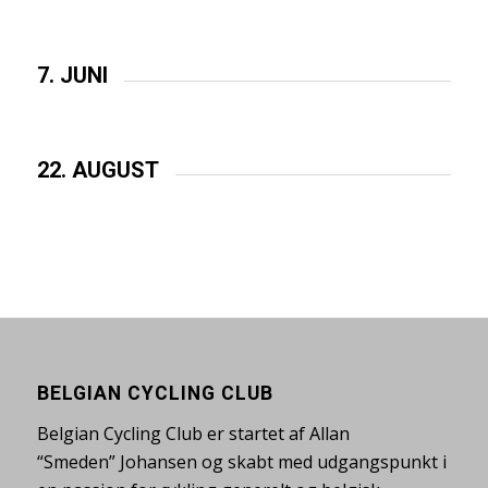
7. JUNI
22. AUGUST
BELGIAN CYCLING CLUB
Belgian Cycling Club er startet af Allan
“Smeden” Johansen og skabt med udgangspunkt i