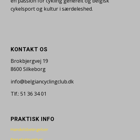
en passion for cykling generelt og belgisk
cykelsport og kultur i særdeleshed.
KONTAKT OS
Brokbjergvej 19
8600 Silkeborg
info@belgiancyclingclub.dk
Tlf.: 51 36 34 01
PRAKTISK INFO
Handelsbetingelser
Rejsebetingelser