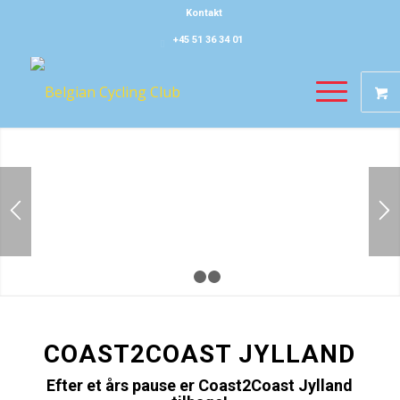
Kontakt
+45 51 36 34 01
1
2
3
COAST2COAST JYLLAND
Efter et års pause er Coast2Coast Jylland