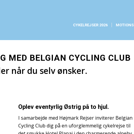
CYKELREJSER 2026
MOTIONS
kel
IG MED BELGIAN CYCLING CLUB
ler når du selv ønsker.
Oplev eventyrlig Østrig på to hjul.
I samarbejde med Højmark Rejser inviterer Belgian
Cycling Club dig på en uforglemmelig cykelrejse til
det smukke Hotel Planai i den charmerende alpeby