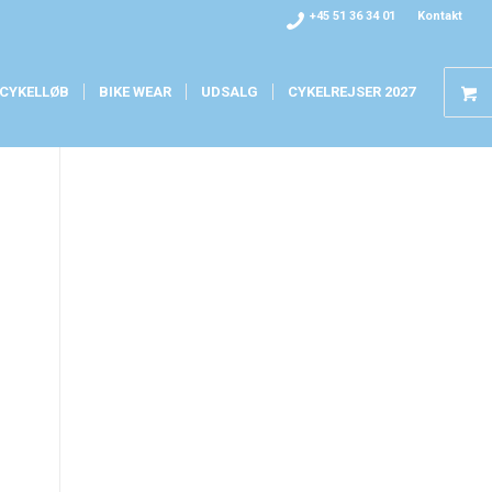
+45 51 36 34 01
Kontakt
CYKELLØB
BIKE WEAR
UDSALG
CYKELREJSER 2027