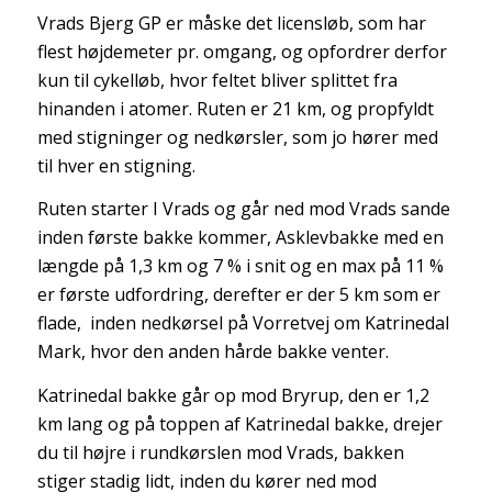
Vrads Bjerg GP er måske det licensløb, som har
flest højdemeter pr. omgang, og opfordrer derfor
kun til cykelløb, hvor feltet bliver splittet fra
hinanden i atomer. Ruten er 21 km, og propfyldt
med stigninger og nedkørsler, som jo hører med
til hver en stigning.
Ruten starter I Vrads og går ned mod Vrads sande
inden første bakke kommer, Asklevbakke med en
længde på 1,3 km og 7 % i snit og en max på 11 %
er første udfordring, derefter er der 5 km som er
flade, inden nedkørsel på Vorretvej om Katrinedal
Mark, hvor den anden hårde bakke venter.
Katrinedal bakke går op mod Bryrup, den er 1,2
km lang og på toppen af Katrinedal bakke, drejer
du til højre i rundkørslen mod Vrads, bakken
stiger stadig lidt, inden du kører ned mod