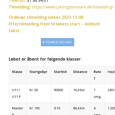
Telefon:
51 36 34 01
Tilmelding:
https://www.cyklingdanmark.dk/tilmelding/
Ordinær tilmelding lukkes 2023-13-08
Eftertilmelding frem til løbets start – dobbelt
takst.
TILMELD DIG HER
Løbet er åbent for følgende klasser:
Klasse
Startgebyr
Starttid
Distance
Rute
Højd
1
U11 /
Kr. 60
90000
16,4 km
1
240 
U11 P
omg.
Master
Kr. 105
9:10
86,4 km
4
1.20
B
omg.