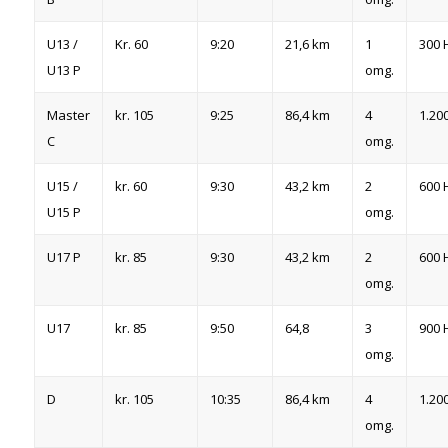
U13 /
Kr. 60
9:20
21,6 km
1
300 
U13 P
omg.
Master
kr. 105
9:25
86,4 km
4
1.20
C
omg.
U15 /
kr. 60
9:30
43,2 km
2
600 
U15 P
omg.
U17 P
kr. 85
9:30
43,2 km
2
600 
omg.
U17
kr. 85
9:50
64,8
3
900 
omg.
D
kr. 105
10:35
86,4 km
4
1.20
omg.