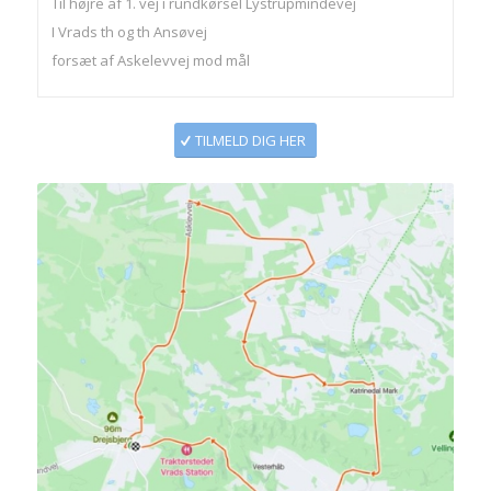
Til højre af 1. vej i rundkørsel Lystrupmindevej
I Vrads th og th Ansøvej
forsæt af Askelevvej mod mål
TILMELD DIG HER