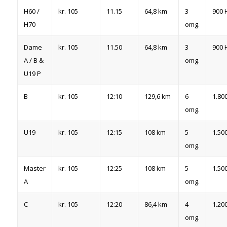
H60 /
kr. 105
11.15
64,8 km
3
900 
H70
omg.
Dame
kr. 105
11.50
64,8 km
3
900 
A / B &
omg.
U19 P
B
kr. 105
12:10
129,6 km
6
1.80
omg.
U19
kr. 105
12:15
108 km
5
1.50
omg.
Master
kr. 105
12:25
108 km
5
1.50
A
omg.
C
kr. 105
12:20
86,4 km
4
1.20
omg.