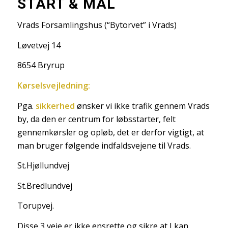
START & MÅL
Vrads Forsamlingshus (“Bytorvet” i Vrads)
Løvetvej 14
8654 Bryrup
Kørselsvejledning:
Pga.
sikkerhed
ønsker vi ikke trafik gennem Vrads
by, da den er centrum for løbsstarter, felt
gennemkørsler og opløb, det er derfor vigtigt, at
man bruger følgende indfaldsvejene til Vrads.
St.Hjøllundvej
St.Bredlundvej
Torupvej.
Disse 3 veje er ikke ensrette og sikre at I kan