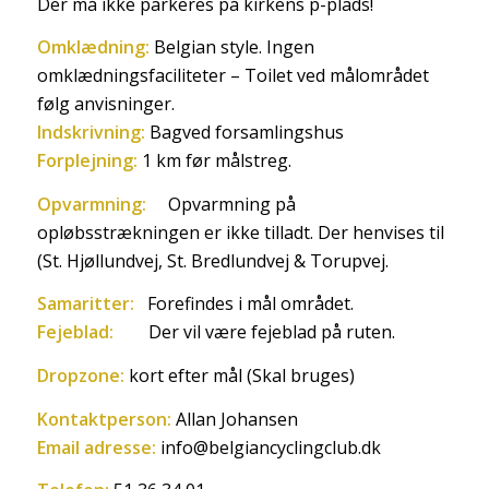
Der må ikke parkeres på kirkens p-plads!
Omklædning:
Belgian style. Ingen
omklædningsfaciliteter – Toilet ved målområdet
følg anvisninger.
Indskrivning:
Bagved forsamlingshus
Forplejning:
1 km før målstreg.
Opvarmning:
Opvarmning på
opløbsstrækningen er ikke tilladt. Der henvises til
(St. Hjøllundvej, St. Bredlundvej & Torupvej.
Samaritter:
Forefindes i mål området.
Fejeblad:
Der vil være fejeblad på ruten.
Dropzone:
kort efter mål (Skal bruges)
Kontaktperson:
Allan Johansen
Email adresse:
info@belgiancyclingclub.dk