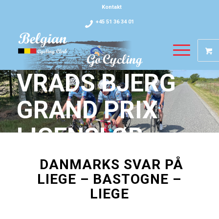
Kontakt
+45 51 36 34 01
VRADS BJERG
GRAND PRIX
LICENSLØB
DANMARKS SVAR PÅ
SØNDAG DEN 20. AUGUST
LIEGE – BASTOGNE –
LIEGE
TILMELD DIG HER