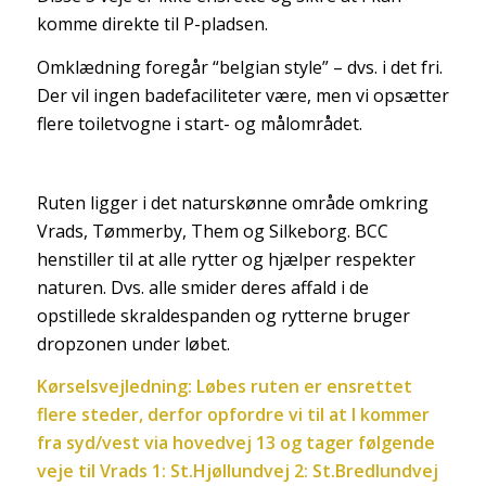
komme direkte til P-pladsen.
Omklædning foregår “belgian style” – dvs. i det fri.
Der vil ingen badefaciliteter være, men vi opsætter
flere toiletvogne i start- og målområdet.
Ruten ligger i det naturskønne område omkring
Vrads, Tømmerby, Them og Silkeborg. BCC
henstiller til at alle rytter og hjælper respekter
naturen. Dvs. alle smider deres affald i de
opstillede skraldespanden og rytterne bruger
dropzonen under løbet.
Kørselsvejledning: Løbes ruten er ensrettet
flere steder, derfor opfordre vi til at I kommer
fra syd/vest via hovedvej 13 og tager følgende
veje til Vrads 1: St.Hjøllundvej 2: St.Bredlundvej