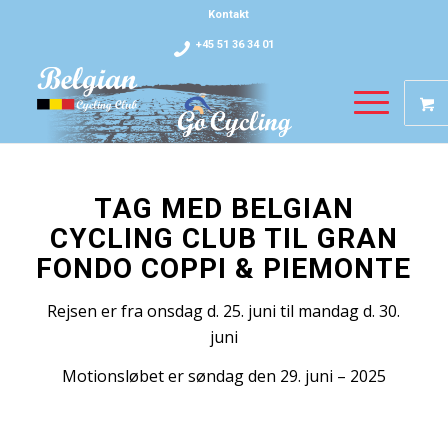
Kontakt
+45 51 36 34 01
1
2
GRAN FONDO COPPI
En hylder den legendariske italienske cykelrytter Fausto Coppi
TAG MED BELGIAN
CYCLING CLUB TIL GRAN
TILMELD DIG HER
FONDO COPPI & PIEMONTE
Rejsen er fra onsdag d. 25. juni til mandag d. 30.
juni
Motionsløbet er søndag den 29. juni – 2025