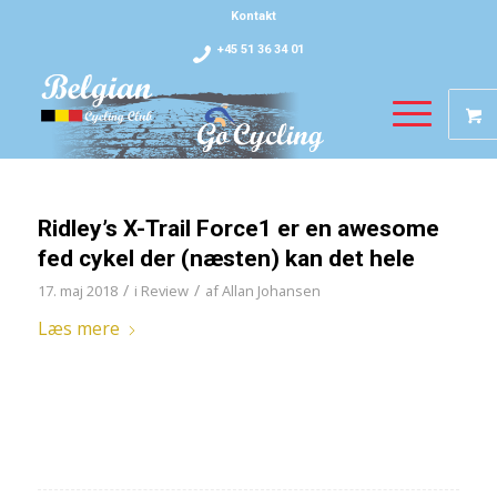
Kontakt
+45 51 36 34 01
Ridley’s X-Trail Force1 er en awesome
fed cykel der (næsten) kan det hele
/
/
17. maj 2018
i
Review
af
Allan Johansen
Læs mere