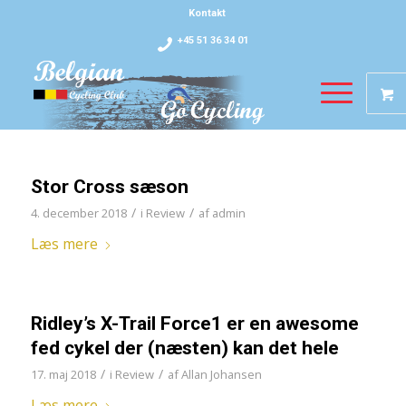
Kontakt
+45 51 36 34 01
Stor Cross sæson
/
/
4. december 2018
i
Review
af
admin
Læs mere
Ridley’s X-Trail Force1 er en awesome
fed cykel der (næsten) kan det hele
/
/
17. maj 2018
i
Review
af
Allan Johansen
Læs mere