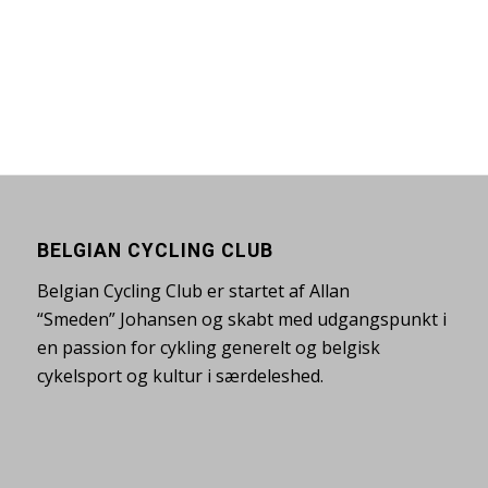
BELGIAN CYCLING CLUB
Belgian Cycling Club er startet af Allan
“Smeden” Johansen og skabt med udgangspunkt i
en passion for cykling generelt og belgisk
cykelsport og kultur i særdeleshed.