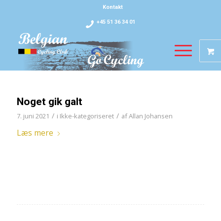
Kontakt
+45 51 36 34 01
Noget gik galt
/
/
7. juni 2021
i
Ikke-kategoriseret
af
Allan Johansen
Læs mere