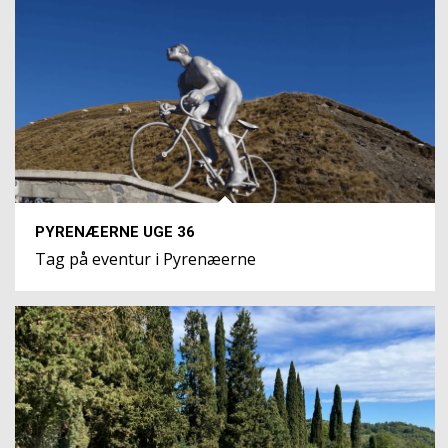
PYRENÆERNE UGE 36
Tag på eventur i Pyrenæerne
4.5
12 Anmeldelser
Bedøm os på
google