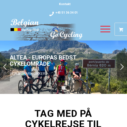
Kontakt
+45 51 36 34 01
ALTEA - EUROPAS BEDST
CYKELOMRÅDE
VEJR & TRAFIK SIKKER
1
2
3
TAG MED PÅ
CYKELREJSE TIL