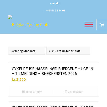
Kontakt
+45 51 36 34 01
Sortering
Standard
Vis
15 produkter pr. side
CYKELREJSE HASSELNØD BJERGENE – UGE 19
– TILMELDING – SNEKKERSTEN 2026
kr.
3.500
Tilføj til kurv
Vis detaljer