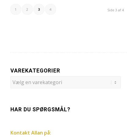
1
2
3
4
Side 3 af 4
VAREKATEGORIER
HAR DU SPØRGSMÅL?
Kontakt Allan på: