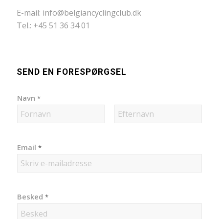
E-mail:
info@belgiancyclingclub.dk
Tel.: +45 51 36 34 01
SEND EN FORESPØRGSEL
Navn
*
First
Last
Email
*
Besked
*