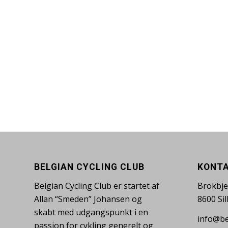
Tilføj til kurv
CYKELREJSE ALTEA – UGE 20 – 2027
kr.
2.500
Tilføj til kurv
BELGIAN CYCLING CLUB
KONTA
Belgian Cycling Club er startet af
Brokbje
Allan “Smeden” Johansen og
8600 Si
skabt med udgangspunkt i en
info@be
passion for cykling generelt og