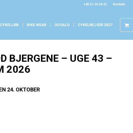
+45 51 36 34 01
Kontakt
CYKELLØB
BIKE WEAR
UDSALG
CYKELREJSER 2027
 BJERGENE – UGE 43 –
M 2026
EN 24. OKTOBER