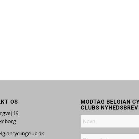
KT OS
MODTAG BELGIAN C
CLUBS NYHEDSBREV
rgvej 19
lkeborg
lgiancyclingclub.dk