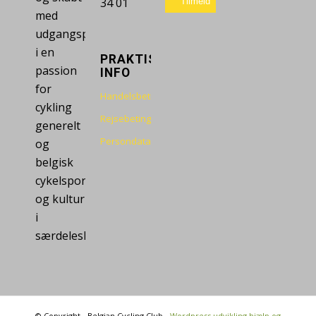
34 01
med
udgangspunkt
i en
PRAKTISK
passion
INFO
for
Handelsbetingelser
cykling
Rejsebetingelser
generelt
Persondatapolitik
og
belgisk
cykelsport
og kultur
i
særdeleshed.
© Copyright - Belgian Cycling Club -
Wordpress udvikling hjælp og