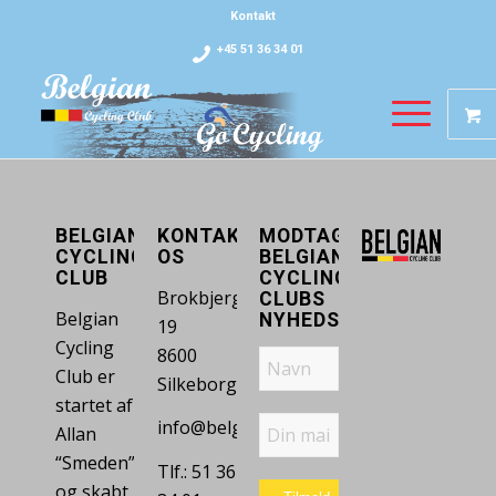
Kontakt
+45 51 36 34 01
BELGIAN
KONTAKT
MODTAG
CYCLING
OS
BELGIAN
CLUB
CYCLING
Brokbjergvej
CLUBS
Belgian
NYHEDSBREV
19
Cycling
8600
Club er
Silkeborg
startet af
info@belgiancyclingclub.dk
Allan
“Smeden” Johansen
Tlf.: 51 36
og skabt