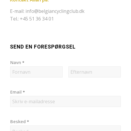
E-mail:
info@belgiancyclingclub.dk
Tel.: +45 51 36 34 01
SEND EN FORESPØRGSEL
Navn
*
First
Last
Email
*
Besked
*