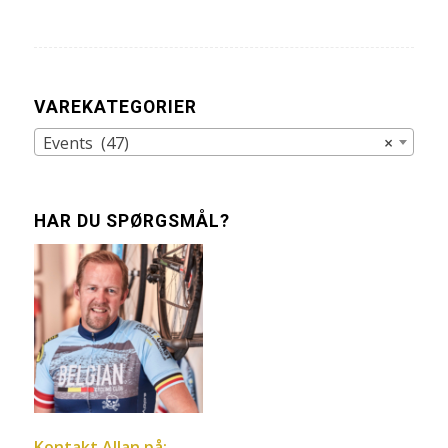
VAREKATEGORIER
Events (47)
×
HAR DU SPØRGSMÅL?
Kontakt Allan på: