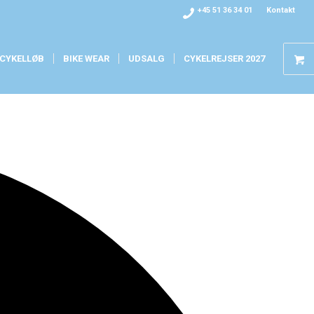
+45 51 36 34 01
Kontakt
CYKELLØB
BIKE WEAR
UDSALG
CYKELREJSER 2027