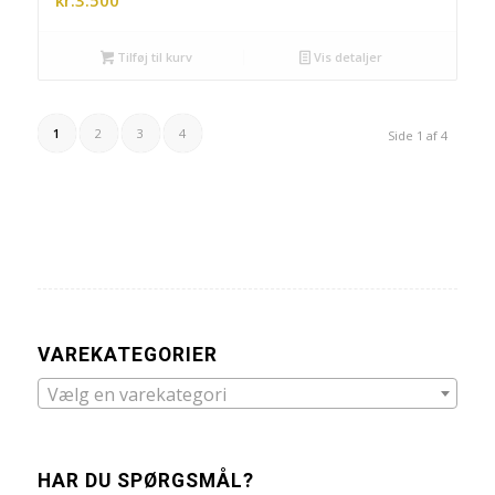
kr.
3.500
Tilføj til kurv
Vis detaljer
1
2
3
4
Side 1 af 4
VAREKATEGORIER
Vælg en varekategori
HAR DU SPØRGSMÅL?